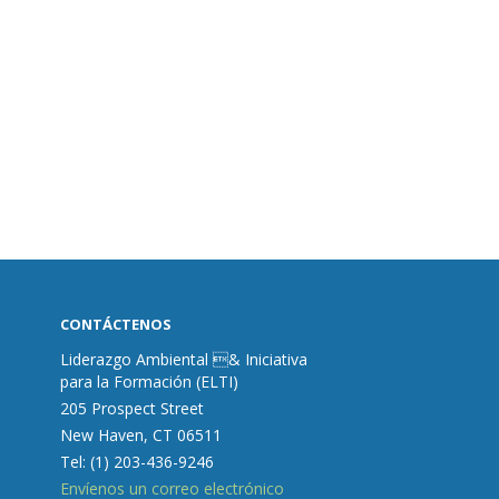
CONTÁCTENOS
Liderazgo Ambiental & Iniciativa
para la Formación (ELTI)
205 Prospect Street
New Haven, CT 06511
Tel: (1) 203-436-9246
Envíenos un correo electrónico