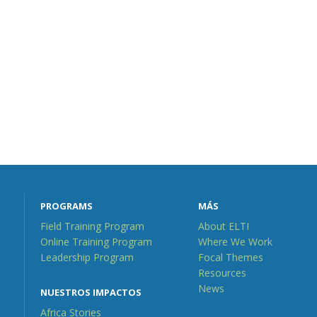
PROGRAMS
MÁS
Field Training Program
About ELTI
Online Training Program
Where We Work
Leadership Program
Focal Themes
Resources
News
NUESTROS IMPACTOS
Africa Stories