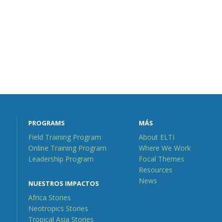
PROGRAMS
MÁS
Field Training Program
About ELTI
Online Training Program
Where We Work
Leadership Program
Focal Themes
Resources
News
NUESTROS IMPACTOS
Africa Stories
Neotropics Stories
Tropical Asia Stories