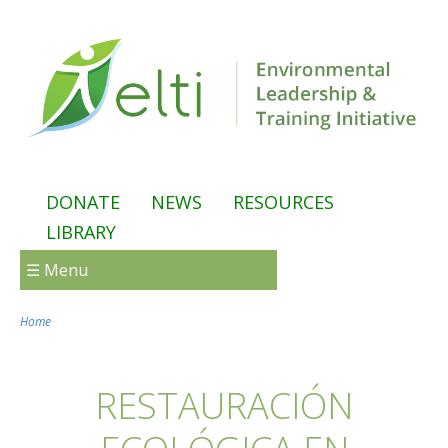
Skip to main content
DONATE
NEWS
RESOURCES
LIBRARY
☰ Menu
Home
You are here
RESTAURACIÓN