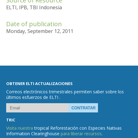
Source of Resource
ELTI, IPB, TBI Indonesia
Date of publication
Monday, September 12, 2011
OBTENER ELTI ACTUALIZACIONES
Correos electrónicos trimestrales permiten saber sobre los
últimos esfuerzos de ELTI .
TRIC
Visita nuestra
tropical Reforestación con Especies Nativas
Information Clearinghouse
para liberar recursos
.