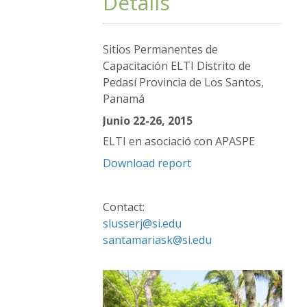
Details
Sitios Permanentes de
Capacitación ELTI Distrito de
Pedasí Provincia de Los Santos,
Panamá
Junio 22-26, 2015
ELTI en asociació con APASPE
Download report
Contact:
slusserj@si.edu
santamariask@si.edu