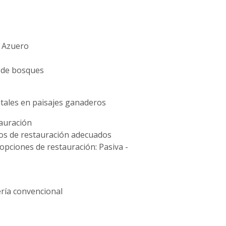
n Azuero
 de bosques
entales en paisajes ganaderos
tauración
elos de restauración adecuados
pciones de restauración: Pasiva -
ería convencional