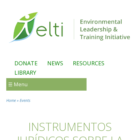
Skip to main content
DONATE
NEWS
RESOURCES
LIBRARY
☰ Menu
Home
»
Events
You are here
INSTRUMENTOS