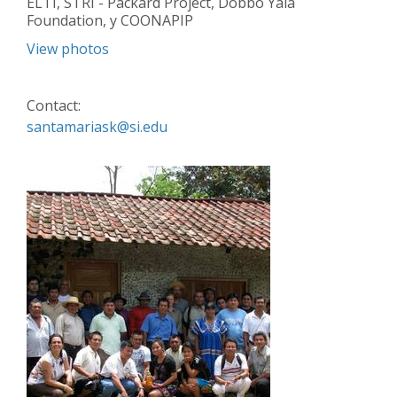
ELTI, STRI - Packard Project, Dobbo Yala
Foundation, y COONAPIP
View photos
Contact:
santamariask@si.edu