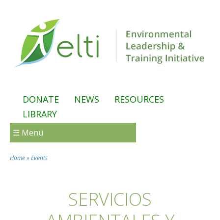
Skip to main content
DONATE
NEWS
RESOURCES
LIBRARY
☰ Menu
Home
»
Events
You are here
SERVICIOS