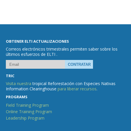
OBTENER ELTI ACTUALIZACIONES
Correos electrónicos trimestrales permiten saber sobre los
últimos esfuerzos de ELTI .
TRIC
Visita nuestra
tropical Reforestación con Especies Nativas
Information Clearinghouse
para liberar recursos
.
PROGRAMS
Field Training Program
Online Training Program
Leadership Program